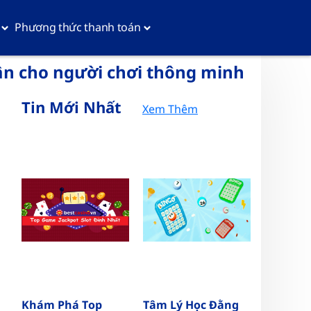
Phương thức thanh toán
huận cho người chơi thông minh
Tin Mới Nhất
Xem Thêm
Khám Phá Top
Tâm Lý Học Đằng