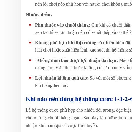
nên lối chơi nào phù hợp với người chơi không mu
Nhược điểm:
Phụ thuộc vào chuỗi thắng:
Chỉ khi có chuỗi thắn
xen kẽ thì sẽ lợi nhuận nếu có sẽ rất thấp và có thể â
Không phù hợp khi thị trường có nhiều biến độ
luật chơi hoặc xuất hiện lệnh xác suất thì hệ thống s
Không đảm bảo được lợi nhuận dài hạn:
Mặc dù 
mang tâm lý ăn thua hoặc không có sự quản lý vốn 
Lợi nhuận không quá cao:
So với một số phương p
khi thắng liên tục.
Khi nào nên dùng hệ thống cược 1-3-2
Là hệ thống cược phù hợp cho nhiều đối tượng, đặc biệt l
cho những chuỗi thắng ngắn. Sau đây là những tình h
nhuận khi tham gia cá cược trực tuyến: