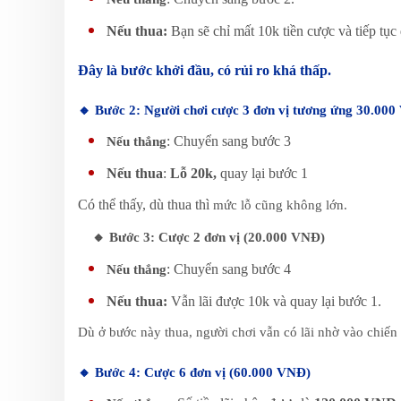
Nếu thua:
Bạn sẽ chỉ mất 10k tiền cược và tiếp tục
Đây là bước khởi đầu, có rủi ro khá thấp.
🔸 Bước 2:
Người chơi cược 3 đơn vị tương ứng 30.00
: Chuyển sang bước 3
Nếu thắng
Nếu thua
:
Lỗ 20k,
quay lại bước 1
Có thể thấy, dù thua thì
mức lỗ cũng không lớn.
🔸 Bước 3: Cược 2 đơn vị (20.000 VNĐ)
: Chuyển sang bước 4
Nếu thắng
Nếu thua:
Vẫn lãi được 10k và quay lại bước 1.
Dù ở bước này thua, người chơi vẫn có lãi nhờ vào chiến 
🔸 Bước 4: Cược 6 đơn vị (60.000 VNĐ)