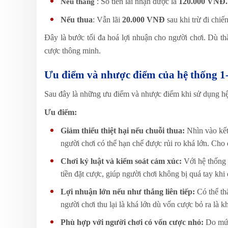
: Số tiền lãi nhận được là
120.000 VNĐ.
Nếu thắng
Nếu thua
: Vẫn lãi
20.000 VNĐ
sau khi trừ đi chiế
Đây là bước tối đa hoá lợi nhuận cho người chơi. Dù th
cược thông minh.
Ưu điểm và nhược điểm của hệ thống 1
Sau đây là những ưu điểm và nhược điểm khi sử dụng hệ 
Ưu điểm:
Giảm thiểu thiệt hại nếu chuỗi thua:
Nhìn vào kết
người chơi có thể hạn chế được rủi ro khá lớn. Cho
Chơi kỷ luật và kiểm soát cảm xúc:
Với hệ thống 
tiền đặt cược, giúp người chơi không bị quá tay khi
Lợi nhuận lớn nếu như thắng liên tiếp:
Có thể thấ
người chơi thu lại là khá lớn dù vốn cược bỏ ra là k
Phù hợp với người chơi có vốn cược nhỏ:
Do mức 