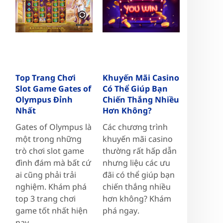
Top Trang Chơi
Khuyến Mãi Casino
Slot Game Gates of
Có Thể Giúp Bạn
Olympus Đỉnh
Chiến Thắng Nhiều
Nhất
Hơn Không?
Gates of Olympus là
Các chương trình
một trong những
khuyến mãi casino
trò chơi slot game
thường rất hấp dẫn
đình đám mà bất cứ
nhưng liệu các ưu
ai cũng phải trải
đãi có thể giúp bạn
nghiệm. Khám phá
chiến thắng nhiều
top 3 trang chơi
hơn không? Khám
game tốt nhất hiện
phá ngay.