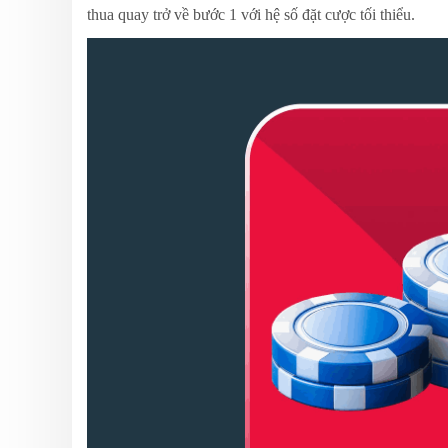
thua quay trở về bước 1 với hệ số đặt cược tối thiểu.