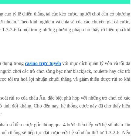
ng cao tỷ lệ chiến thắng tại các kèo cược, người chơi cần có phương
 lợi nhuận. Theo kinh nghiệm và chia sẻ của các chuyên gia cá cược,
c 1-3-2-6 là một trong những phương pháp cho thấy rõ hiệu quả khi
sử dụng trong
casino trực tuyến
với mục đích quản lý vốn và tối đa
gười chơi các trò chơi sòng bạc như blackjack, roulette hay các trò
ược tối ưu hoá lợi nhuận chuỗi thắng và giảm thiểu được rủi ro khi
soát rủi ro của châu Âu, đặc biệt phù hợp với những trò chơi có xác
có tính đối kháng. Cho đến nay, hệ thống cược này đã cho thấy hiệu
c.
hân số tiền cược gốc thông qua 4 bước liên tiếp với hệ số nhân lần
c nếu thắng sẽ tiếp tục đặt cược với hệ số nhân thứ tự 1-3-2-6. Nếu