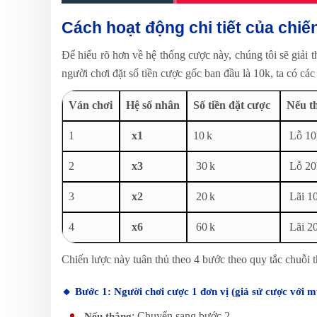
Cách hoạt động chi tiết của chiế
Để hiểu rõ hơn về hệ thống cược này, chúng tôi sẽ giải t
người chơi đặt số tiền cược gốc ban đầu là 10k, ta có cá
Ván chơi
Hệ số nhân
Số tiền đặt cược
Nếu t
1
x1
10 k
Lỗ 10k
2
x3
30 k
Lỗ 20k
3
x2
20 k
Lãi 10
4
x6
60 k
Lãi 20
Chiến lược này tuân thủ theo 4 bước theo quy tắc chuỗi t
🔸 Bước 1:
Người chơi cược 1 đơn vị (giả sử cược với 
: Chuyển sang
bước 2.
Nếu thắng