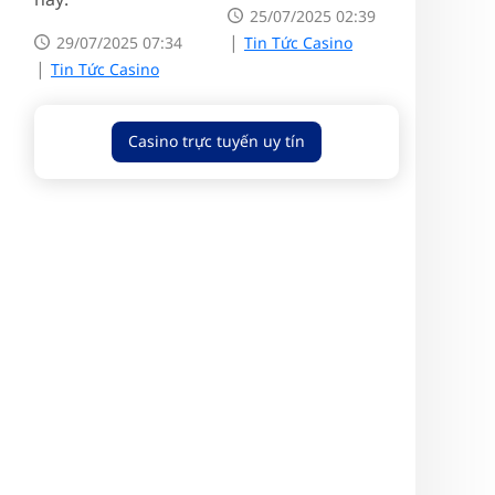
nay.
25/07/2025 02:39
|
29/07/2025 07:34
Tin Tức Casino
|
Tin Tức Casino
Casino trực tuyến uy tín