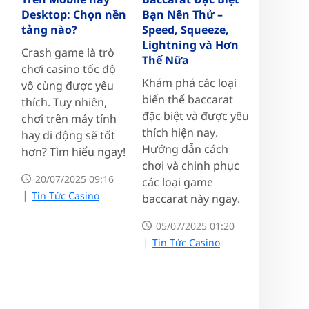
Trên Mobile hay
Baccarat Đặc Biệt
Desktop: Chọn nền
Bạn Nên Thử –
tảng nào?
Speed, Squeeze,
Lightning và Hơn
Crash game là trò
Thế Nữa
chơi casino tốc độ
Khám phá các loại
vô cùng được yêu
biến thể baccarat
thích. Tuy nhiên,
đặc biệt và được yêu
chơi trên máy tính
thích hiện nay.
hay di động sẽ tốt
Hướng dẫn cách
hơn? Tìm hiểu ngay!
chơi và chinh phục
20/07/2025 09:16
các loại game
|
Tin Tức Casino
baccarat này ngay.
05/07/2025 01:20
|
Tin Tức Casino