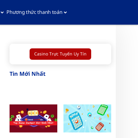
Phương thức thanh toán
Casino Trực Tuyến Uy Tín
Tin Mới Nhất