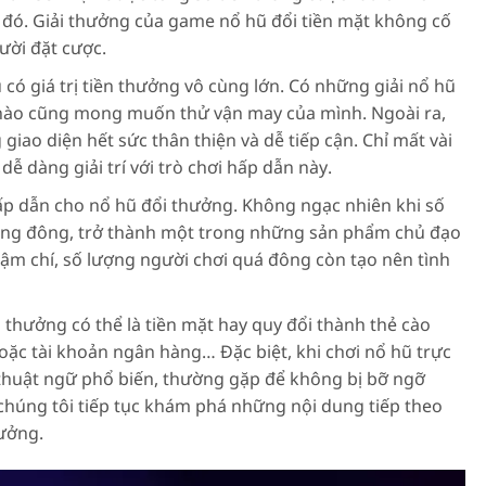
 đó. Giải thưởng của game nổ hũ đổi tiền mặt không cố
gười đặt cược.
có giá trị tiền thưởng vô cùng lớn. Có những giải nổ hũ
i nào cũng mong muốn thử vận may của mình. Ngoài ra,
iao diện hết sức thân thiện và dễ tiếp cận. Chỉ mất vài
 dễ dàng giải trí với trò chơi hấp dẫn này.
p dẫn cho nổ hũ đổi thưởng. Không ngạc nhiên khi số
àng đông, trở thành một trong những sản phẩm chủ đạo
Thậm chí, số lượng người chơi quá đông còn tạo nên tình
thưởng có thể là tiền mặt hay quy đổi thành thẻ cào
 hoặc tài khoản ngân hàng… Đặc biệt, khi chơi nổ hũ trực
 thuật ngữ phổ biến, thường gặp để không bị bỡ ngỡ
 chúng tôi tiếp tục khám phá những nội dung tiếp theo
hưởng.