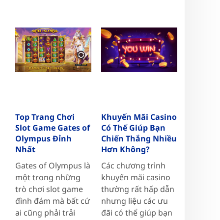
Top Trang Chơi
Khuyến Mãi Casino
Slot Game Gates of
Có Thể Giúp Bạn
Olympus Đỉnh
Chiến Thắng Nhiều
Nhất
Hơn Không?
Gates of Olympus là
Các chương trình
một trong những
khuyến mãi casino
trò chơi slot game
thường rất hấp dẫn
đình đám mà bất cứ
nhưng liệu các ưu
ai cũng phải trải
đãi có thể giúp bạn