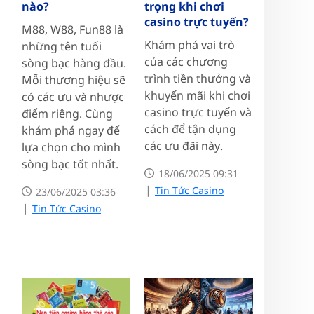
nào?
trọng khi chơi
casino trực tuyến?
M88, W88, Fun88 là
Khám phá vai trò
những tên tuổi
của các chương
sòng bạc hàng đầu.
trình tiền thưởng và
Mỗi thương hiệu sẽ
khuyến mãi khi chơi
có các ưu và nhược
casino trực tuyến và
điểm riêng. Cùng
cách để tận dụng
khám phá ngay để
các ưu đãi này.
lựa chọn cho mình
sòng bạc tốt nhất.
18/06/2025 09:31
|
Tin Tức Casino
23/06/2025 03:36
|
Tin Tức Casino