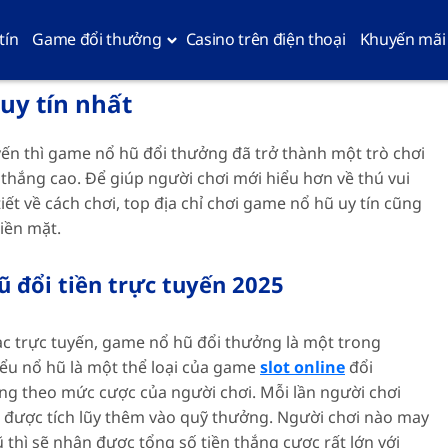
tín
Game đổi thưởng
Casino trên điện thoại
Khuyến mãi
uy tín nhất
yến thì game nổ hũ đổi thưởng đã trở thành một trò chơi
 thắng cao. Để giúp người chơi mới hiểu hơn về thú vui
i tiết về cách chơi, top địa chỉ chơi game nổ hũ uy tín cũng
iền mặt.
hũ đổi tiền trực tuyến 2025
ạc trực tuyến, game nổ hũ đổi thưởng là một trong
ểu nổ hũ là một thể loại của game
slot online
đổi
g theo mức cược của người chơi. Mỗi lần người chơi
ẽ được tích lũy thêm vào quỹ thưởng. Người chơi nào may
 thì sẽ nhận được tổng số tiền thắng cược rất lớn với