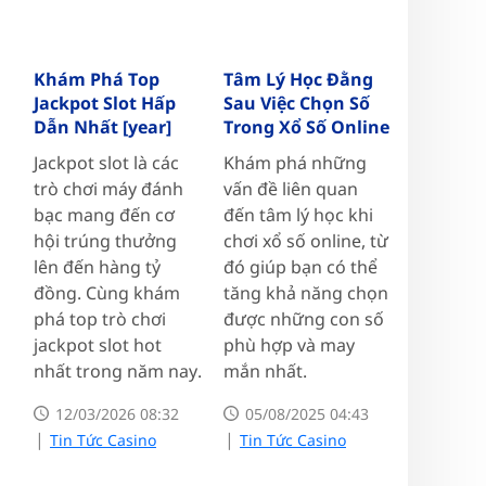
Khám Phá Top
Tâm Lý Học Đằng
Jackpot Slot Hấp
Sau Việc Chọn Số
Dẫn Nhất [year]
Trong Xổ Số Online
Jackpot slot là các
Khám phá những
trò chơi máy đánh
vấn đề liên quan
bạc mang đến cơ
đến tâm lý học khi
hội trúng thưởng
chơi xổ số online, từ
lên đến hàng tỷ
đó giúp bạn có thể
đồng. Cùng khám
tăng khả năng chọn
phá top trò chơi
được những con số
jackpot slot hot
phù hợp và may
nhất trong năm nay.
mắn nhất.
12/03/2026 08:32
05/08/2025 04:43
|
|
Tin Tức Casino
Tin Tức Casino