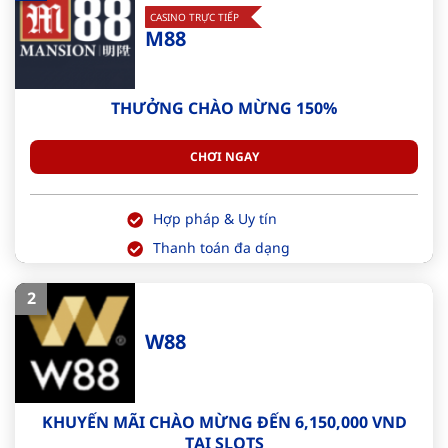
CASINO TRỰC TIẾP
M88
THƯỞNG CHÀO MỪNG 150%
CHƠI NGAY
Hợp pháp & Uy tín
Thanh toán đa dạng
2
W88
KHUYẾN MÃI CHÀO MỪNG ĐẾN 6,150,000 VND
TẠI SLOTS