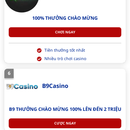
100% THƯỞNG CHÀO MỪNG
CHƠI NGAY
Tiền thưởng tốt nhất
Nhiều trò chơi casino
6
B9Casino
B9 THƯỞNG CHÀO MỪNG 100% LÊN ĐẾN 2 TRIỆU
CƯỢC NGAY