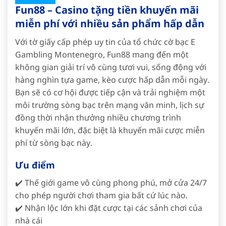
Fun88 – Casino tặng tiền khuyến mãi
miễn phí với nhiều sản phẩm hấp dẫn
Với tờ giấy cấp phép uy tin của tổ chức cờ bạc E
Gambling Montenegro, Fun88 mang đến một
không gian giải trí vô cùng tươi vui, sống động với
hàng nghìn tựa game, kèo cược hấp dẫn mỗi ngày.
Bạn sẽ có cơ hội được tiếp cận và trải nghiệm một
môi trường sòng bạc trên mạng văn minh, lịch sự
đồng thời nhận thưởng nhiều chương trình
khuyến mãi lớn, đặc biệt là khuyến mãi cược miễn
phí từ sòng bạc này.
Ưu điểm
✔️ Thế giới game vô cùng phong phú, mở cửa 24/7
cho phép người chơi tham gia bất cứ lúc nào.
✔️ Nhận lộc lớn khi đặt cược tại các sảnh chơi của
nhà cái