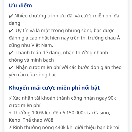
Ưu điểm
✔️ Nhiều chương trình ưu đãi và cược miễn phí đa
dạng
✔️ Uy tín và là một trong những sòng bạc được
đánh giá cao nhất hiện nay trên thị trường châu Á
cũng như Việt Nam.
✔️ Thanh toán dễ dàng, nhận thưởng nhanh
chóng và minh bạch
✔️ Nhận cược miễn phí với các bước đơn giản theo
yêu cầu của sòng bạc.
Khuyến mãi cược miễn phí nổi bật
⚡ Xác nhận tài khoản thành công nhận ngay 90k
cược miễn phí
⚡ Thưởng 100% lên đến 6.150.000k tại Casino,
Keno, Thể thao W88
⚡ Rinh thưởng nóng 440k khi giới thiệu bạn bè tới