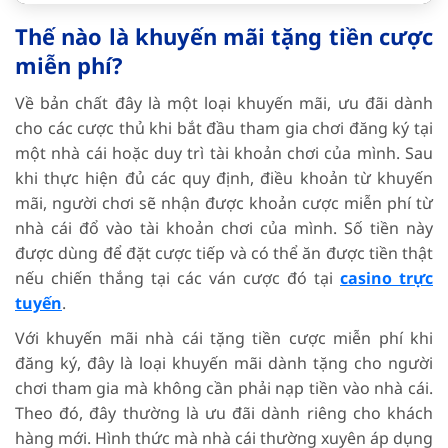
Thế nào là khuyến mãi tặng tiền cược
miễn phí?
Về bản chất đây là một loại khuyến mãi, ưu đãi dành
cho các cược thủ khi bắt đầu tham gia chơi đăng ký tại
một nhà cái hoặc duy trì tài khoản chơi của mình. Sau
khi thực hiện đủ các quy định, điều khoản từ khuyến
mãi, người chơi sẽ nhận được khoản cược miễn phí từ
nhà cái đổ vào tài khoản chơi của mình. Số tiền này
được dùng để đặt cược tiếp và có thể ăn được tiền thật
nếu chiến thắng tại các ván cược đó tại
casino trực
tuyến
.
Với khuyến mãi nhà cái tặng tiền cược miễn phí khi
đăng ký, đây là loại khuyến mãi dành tặng cho người
chơi tham gia mà không cần phải nạp tiền vào nhà cái.
Theo đó, đây thường là ưu đãi dành riêng cho khách
hàng mới. Hình thức mà nhà cái thường xuyên áp dụng