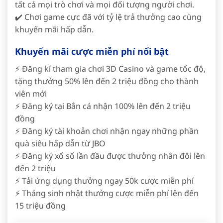
tất cả mọi trò chơi và mọi đối tượng người chơi.
✔️ Chơi game cực đã với tỷ lệ trả thưởng cao cùng
khuyến mãi hấp dẫn.
Khuyến mãi cược miễn phí nổi bật
⚡ Đăng kí tham gia chơi 3D Casino và game tốc độ,
tặng thưởng 50% lên đến 2 triệu đồng cho thành
viên mới
⚡ Đăng ký tại Bắn cá nhận 100% lên đến 2 triệu
đồng
⚡ Đăng ký tài khoản chơi nhận ngay những phần
quà siêu hấp dẫn từ JBO
⚡ Đăng ký xổ số lần đầu được thưởng nhân đôi lên
đến 2 triệu
⚡ Tải ứng dụng thưởng ngay 50k cược miễn phí
⚡ Tháng sinh nhật thưởng cược miễn phí lên đến
15 triệu đồng