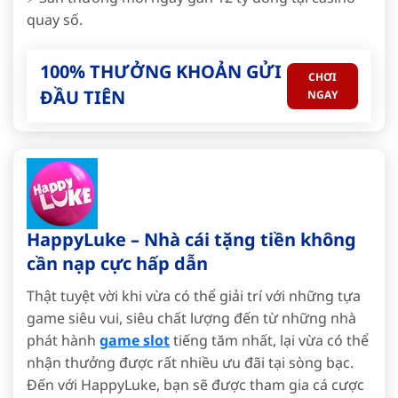
quay số.
100% THƯỞNG KHOẢN GỬI
CHƠI
ĐẦU TIÊN
NGAY
HappyLuke – Nhà cái tặng tiền không
cần nạp cực hấp dẫn
Thật tuyệt vời khi vừa có thể giải trí với những tựa
game siêu vui, siêu chất lượng đến từ những nhà
phát hành
game slot
tiếng tăm nhất, lại vừa có thể
nhận thưởng được rất nhiều ưu đãi tại sòng bạc.
Đến với HappyLuke, bạn sẽ được tham gia cá cược