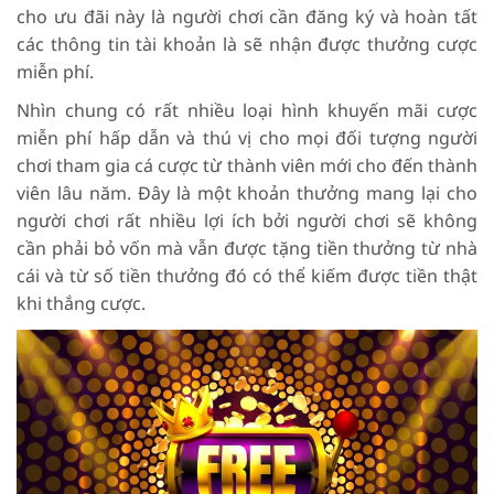
cho ưu đãi này là người chơi cần đăng ký và hoàn tất
các thông tin tài khoản là sẽ nhận được thưởng cược
miễn phí.
Nhìn chung có rất nhiều loại hình khuyến mãi cược
miễn phí hấp dẫn và thú vị cho mọi đối tượng người
chơi tham gia cá cược từ thành viên mới cho đến thành
viên lâu năm. Đây là một khoản thưởng mang lại cho
người chơi rất nhiều lợi ích bởi người chơi sẽ không
cần phải bỏ vốn mà vẫn được tặng tiền thưởng từ nhà
cái và từ số tiền thưởng đó có thể kiếm được tiền thật
khi thắng cược.