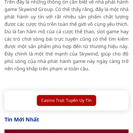
Trên đây là những thông tin cần biết về nhà phát hành
game Skywind Group. Có thể thấy rằng, đây là một nhà
phát hành uy tín với rất nhiều sản phẩm chất lượng
được các cược thủ trên toàn thế giới vô cùng yêu thích.
Dù là fan hâm mộ của cá cược thể thao, slot game hay
các trò chơi sòng bài trực tuyến cũng có thể tìm kiếm
được một sản phẩm phù hợp đến từ thương hiệu này.
Đây chính là một thế mạnh của Skywind, giúp cho độ
phủ sóng của nhà phát hành game này ngày càng trở
nên rộng khắp trên phạm vi toàn cầu.
Casino Trực Tuyến Uy Tín
Tin Mới Nhất