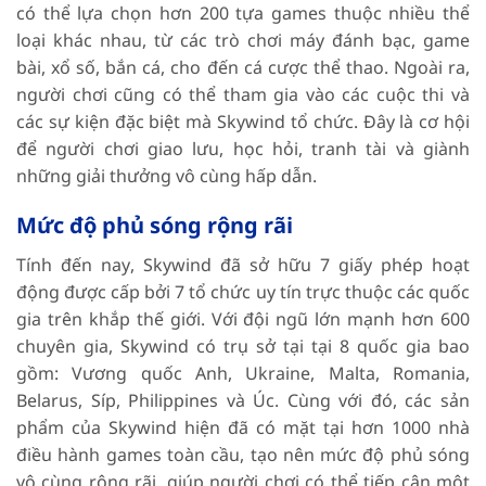
có thể lựa chọn hơn 200 tựa games thuộc nhiều thể
loại khác nhau, từ các trò chơi máy đánh bạc, game
bài, xổ số, bắn cá, cho đến cá cược thể thao. Ngoài ra,
người chơi cũng có thể tham gia vào các cuộc thi và
các sự kiện đặc biệt mà Skywind tổ chức. Đây là cơ hội
để người chơi giao lưu, học hỏi, tranh tài và giành
những giải thưởng vô cùng hấp dẫn.
Mức độ phủ sóng rộng rãi
Tính đến nay, Skywind đã sở hữu 7 giấy phép hoạt
động được cấp bởi 7 tổ chức uy tín trực thuộc các quốc
gia trên khắp thế giới. Với đội ngũ lớn mạnh hơn 600
chuyên gia, Skywind có trụ sở tại tại 8 quốc gia bao
gồm: Vương quốc Anh, Ukraine, Malta, Romania,
Belarus, Síp, Philippines và Úc. Cùng với đó, các sản
phẩm của Skywind hiện đã có mặt tại hơn 1000 nhà
điều hành games toàn cầu, tạo nên mức độ phủ sóng
vô cùng rộng rãi, giúp người chơi có thể tiếp cận một