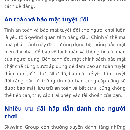
cách dễ dàng.
An toàn và bảo mật tuyệt đối
Tính an toàn và bảo mật tuyệt đối cho người chơi luôn
là yếu tố Skywind quan tâm hàng đầu. Chính vì thế mà
nhà phát hành này đầu tư ứng dụng hệ thống bảo mật
hiện đại nhất để bảo vệ tài khoản và thông tin cá nhân
của người dùng. Bên cạnh đó, một chính sách bảo mật
chặt chẽ cũng được áp dụng để đảm bảo an toàn tuyệt
đối cho người chơi. Nhờ đó, bạn có thể yên tâm tuyệt
đối rằng bất cứ thông tin nào bạn cung cấp cũng sẽ
được bảo mật, lưu trữ an toàn và bất cứ ai cũng không
thể tiếp cận, truy cập trái phép vào tài khoản của bạn.
Nhiều ưu đãi hấp dẫn dành cho người
chơi
Skywind Group còn thường xuyên dành tặng những