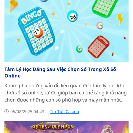
Tâm Lý Học Đằng Sau Việc Chọn Số Trong Xổ Số
Online
Khám phá những vấn đề liên quan đến tâm lý học khi
chơi xổ số online, từ đó giúp bạn có thể tăng khả năng
chọn được những con số phù hợp và may mắn nhất.
|
05/08/2025 04:43
Tin Tức Casino