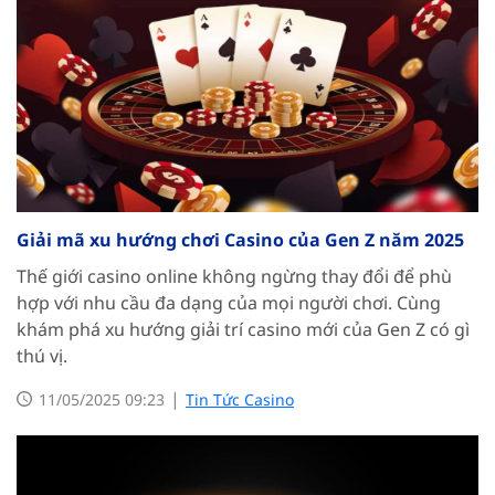
Giải mã xu hướng chơi Casino của Gen Z năm 2025
Thế giới casino online không ngừng thay đổi để phù
hợp với nhu cầu đa dạng của mọi người chơi. Cùng
khám phá xu hướng giải trí casino mới của Gen Z có gì
thú vị.
|
11/05/2025 09:23
Tin Tức Casino