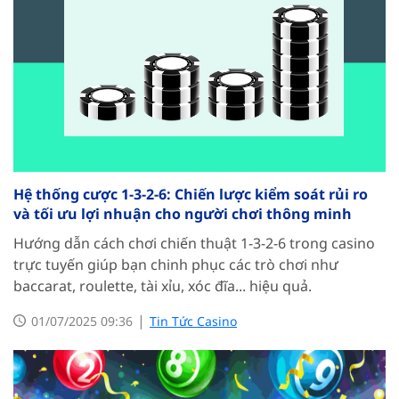
Hệ thống cược 1-3-2-6: Chiến lược kiểm soát rủi ro
và tối ưu lợi nhuận cho người chơi thông minh
Hướng dẫn cách chơi chiến thuật 1-3-2-6 trong casino
trực tuyến giúp bạn chinh phục các trò chơi như
baccarat, roulette, tài xỉu, xóc đĩa... hiệu quả.
|
01/07/2025 09:36
Tin Tức Casino