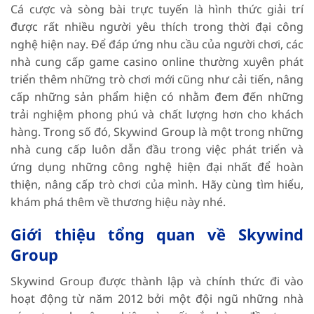
Cá cược và sòng bài trực tuyến là hình thức giải trí
được rất nhiều người yêu thích trong thời đại công
nghệ hiện nay. Để đáp ứng nhu cầu của người chơi, các
nhà cung cấp game casino online thường xuyên phát
triển thêm những trò chơi mới cũng như cải tiến, nâng
cấp những sản phẩm hiện có nhằm đem đến những
trải nghiệm phong phú và chất lượng hơn cho khách
hàng. Trong số đó, Skywind Group là một trong những
nhà cung cấp luôn dẫn đầu trong việc phát triển và
ứng dụng những công nghệ hiện đại nhất để hoàn
thiện, nâng cấp trò chơi của mình. Hãy cùng tìm hiểu,
khám phá thêm về thương hiệu này nhé.
Giới thiệu tổng quan về Skywind
Group
Skywind Group được thành lập và chính thức đi vào
hoạt động từ năm 2012 bởi một đội ngũ những nhà