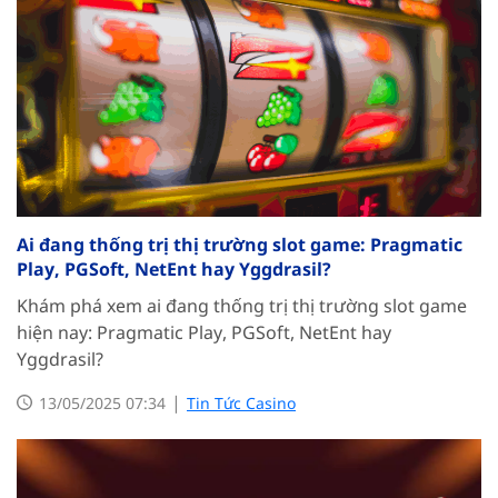
Ai đang thống trị thị trường slot game: Pragmatic
Play, PGSoft, NetEnt hay Yggdrasil?
Khám phá xem ai đang thống trị thị trường slot game
hiện nay: Pragmatic Play, PGSoft, NetEnt hay
Yggdrasil?
|
13/05/2025 07:34
Tin Tức Casino