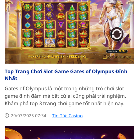
Top Trang Chơi Slot Game Gates of Olympus Đỉnh
Nhất
Gates of Olympus là một trong những trò chơi slot
game đình đám mà bất cứ ai cũng phải trải nghiệm.
Khám phá top 3 trang chơi game tốt nhất hiện nay.
|
29/07/2025 07:34
Tin Tức Casino