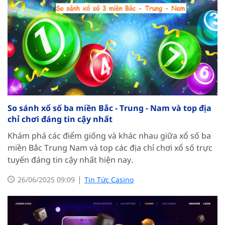
So sánh xổ số ba miền Bắc - Trung - Nam và top địa
chỉ chơi đáng tin cậy nhất
Khám phá các điểm giống và khác nhau giữa xổ số ba
miền Bắc Trung Nam và top các địa chỉ chơi xổ số trực
tuyến đáng tin cậy nhất hiện nay.
|
26/06/2025 09:09
Tin Tức Casino