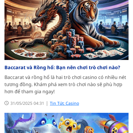
Baccarat và Rồng hổ: Bạn nên chơi trò chơi nào?
Baccarat và rồng hổ là hai trò chơi casino có nhiều nét
tương đồng. Khám phá xem trò chơi nào sẽ phù hợp
hơn để tham gia ngay!
|
31/05/2025 04:31
Tin Tức Casino