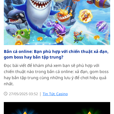
Bắn cá online: Bạn phù hợp với chiến thuật xả đạn,
gom boss hay bắn tập trung?
Đọc bài viết để khám phá xem bạn sẽ phù hợp với
chiến thuật nào trong bắn cá online: xả đạn, gom boss
hay bắn tập trung cùng những lưu ý để chơi hiệu quả
nhất.
|
27/05/2025 03:52
Tin Tức Casino